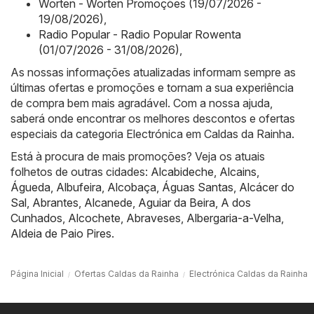
Worten - Worten Promoções (19/07/2026 -
19/08/2026)
,
Radio Popular - Radio Popular Rowenta
(01/07/2026 - 31/08/2026)
,
As nossas informações atualizadas informam sempre as
últimas ofertas e promoções e tornam a sua experiência
de compra bem mais agradável. Com a nossa ajuda,
saberá onde encontrar os melhores descontos e ofertas
especiais da categoria Electrónica em Caldas da Rainha.
Está à procura de mais promoções? Veja os atuais
folhetos de outras cidades:
Alcabideche
,
Alcains
,
Águeda
,
Albufeira
,
Alcobaça
,
Águas Santas
,
Alcácer do
Sal
,
Abrantes
,
Alcanede
,
Aguiar da Beira
,
A dos
Cunhados
,
Alcochete
,
Abraveses
,
Albergaria-a-Velha
,
Aldeia de Paio Pires
.
Página Inicial
Ofertas Caldas da Rainha
Electrónica Caldas da Rainha