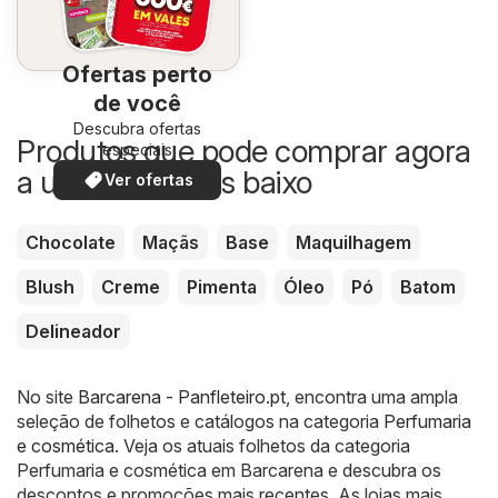
Ofertas perto
de você
Descubra ofertas
Produtos que pode comprar agora
especiais
a um preço mais baixo
Ver ofertas
Chocolate
Maçãs
Base
Maquilhagem
Blush
Creme
Pimenta
Óleo
Pó
Batom
Delineador
No site
Barcarena - Panfleteiro.pt
, encontra uma ampla
seleção de folhetos e catálogos na categoria
Perfumaria
e cosmética
. Veja os atuais folhetos da categoria
Perfumaria e cosmética em Barcarena e descubra os
descontos e promoções mais recentes. As lojas mais