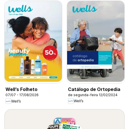
Catálogo de Ortopedia
Well’s Folheto
de segunda-feira 12/02/2024
07/07 - 17/08/2026
Well’s
Well’s