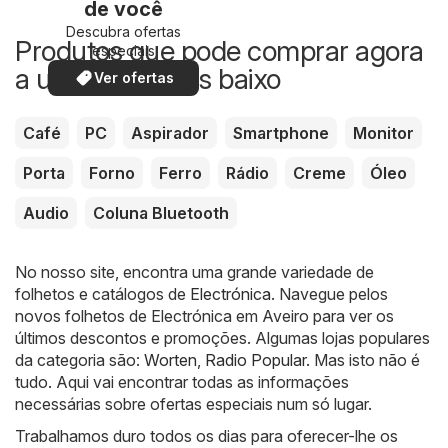
de você
Descubra ofertas
Produtos que pode comprar agora
especiais
a um preço mais baixo
Ver ofertas
Café
PC
Aspirador
Smartphone
Monitor
Porta
Forno
Ferro
Rádio
Creme
Óleo
Audio
Coluna Bluetooth
No nosso site, encontra uma grande variedade de
folhetos e catálogos de
Electrónica
. Navegue pelos
novos folhetos de Electrónica em Aveiro para ver os
últimos descontos e promoções. Algumas lojas populares
da categoria são:
Worten
,
Radio Popular
. Mas isto não é
tudo. Aqui vai encontrar todas as informações
necessárias sobre ofertas especiais num só lugar.
Trabalhamos duro todos os dias para oferecer-lhe os