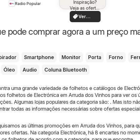
Inspiração?
você
Radio Popular
Canon
Veja as ofertas
perto de você!
Ver
ofertas
ue pode comprar agora a um preço ma
pirador
Smartphone
Monitor
Porta
Forno
Fer
Óleo
Audio
Coluna Bluetooth
ontra uma grande variedade de folhetos e catálogos de
Electr
s folhetos de Electrónica em Arruda dos Vinhos para ver os ú
ões. Algumas lojas populares da categoria são: . Mas isto nã
ontrar todas as informações necessárias sobre ofertas especia
quisamos as últimas promoções em Arruda dos Vinhos, para q
ores ofertas. Na categoria Electrónica, há 8 encartes no mom
os folhetos de acordo com a categoria, para que encontre