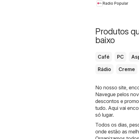
Radio Popular
Produtos q
baixo
Café
PC
As
Rádio
Creme
No nosso site, enc
Navegue pelos novo
descontos e promoç
tudo. Aqui vai enc
só lugar.
Todos os dias, pes
onde estão as melh
Organizamos todos 