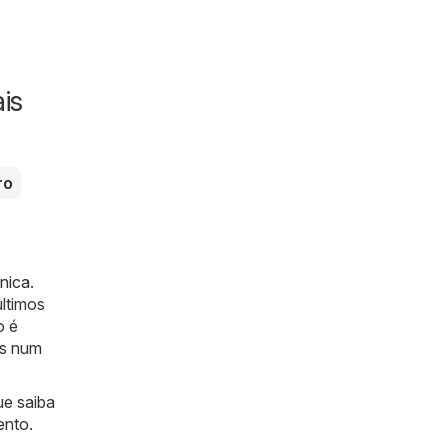
is
ro
ónica
.
ltimos
o é
is num
ue saiba
ento.