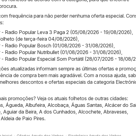
procura.
 com frequência para não perder nenhuma oferta especial. Con
s:
 - Radio Popular Leva 3 Paga 2 (05/08/2026 - 19/08/2026)
,
olheto (de terça-feira 04/08/2026)
,
r - Radio Popular Bosch (01/08/2026 - 31/08/2026)
,
 - Radio Popular Nutribullet (01/08/2026 - 31/08/2026)
,
 - Radio Popular Especial Som Portátil (28/07/2026 - 18/08/
ões atualizadas informam sempre as últimas ofertas e promo
iência de compra bem mais agradável. Com a nossa ajuda, sa
melhores descontos e ofertas especiais da categoria Electrón
ais promoções? Veja os atuais folhetos de outras cidades:
ns
,
Águeda
,
Albufeira
,
Alcobaça
,
Águas Santas
,
Alcácer do Sa
e
,
Aguiar da Beira
,
A dos Cunhados
,
Alcochete
,
Abraveses
,
,
Aldeia de Paio Pires
.
 Inicial
Ofertas Arruda dos Vinhos
Electrónica Arruda dos Vinhos