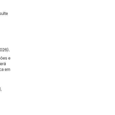
sulte
2026)
.
ções e
berá
ica em
l
,