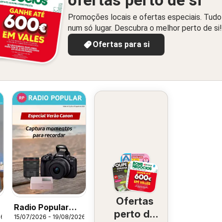
ofertas perto de si
Promoções locais e ofertas especiais. Tudo
num só lugar. Descubra o melhor perto de si!
Ofertas para si
Ofertas
Radio Popular
perto de
26
15/07/2026 - 19/08/2026
Especial Verão