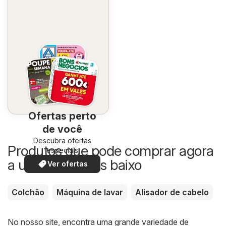
Ofertas perto
de você
Descubra ofertas
Produtos que pode comprar agora
especiais
a um preço mais baixo
Ver ofertas
Colchão
Máquina de lavar
Alisador de cabelo
No nosso site, encontra uma grande variedade de