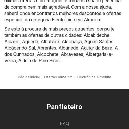
últimas ofertas e promoções e tornam a sua experiência
de compra bem mais agradável. Com a nossa ajuda,
saberá onde encontrar os melhores descontos e ofertas
especiais da categoria Electrónica em Almeirim.
Se está à procura de mais preços atraentes, consulte
também as ofertas de outras cidades:
Alcabideche
,
Alcains
,
Águeda
,
Albufeira
,
Alcobaça
,
Águas Santas
,
Alcácer do Sal
,
Abrantes
,
Alcanede
,
Aguiar da Beira
,
A
dos Cunhados
,
Alcochete
,
Abraveses
,
Albergaria-a-
Velha
,
Aldeia de Paio Pires
.
Página Inicial
Ofertas Almeirim
Electrónica Almeirim
Panfleteiro
FAQ