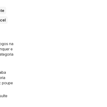
te
cel
logos na
enquer e
ategoria
aiba
ria
e: poupe
sulte