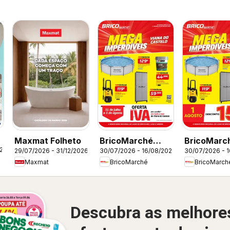
Maxmat Folheto
BricoMarché
BricoMarc
026
29/07/2026 - 31/12/2026
30/07/2026 - 16/08/2026
30/07/2026 - 
Folheto 11 - Mega
Folheto 11 
Maxmat
BricoMarché
BricoMarch
Imperdíveis -
Imperdíveis
Viana do Castelo
Ovar
Descubra as melhore