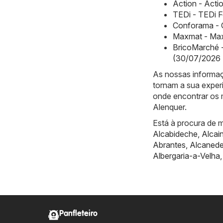
Action - Acti
TEDi - TEDi F
Conforama - 
Maxmat - Max
BricoMarché -
(30/07/2026 
As nossas informaç
tornam a sua exper
onde encontrar os 
Alenquer.
Está à procura de m
Alcabideche
,
Alcai
Abrantes
,
Alcaned
Albergaria-a-Velha
Panfleteiro