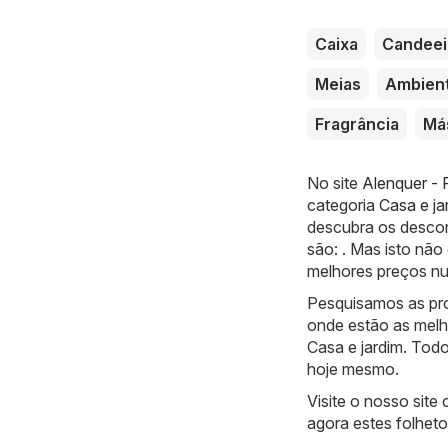
Caixa
Candeei
Meias
Ambien
Fragrância
Más
No site
Alenquer - P
categoria
Casa e ja
descubra os descon
são: . Mas isto nã
melhores preços num
Pesquisamos as pro
onde estão as melh
Casa e jardim. Todo
hoje mesmo.
Visite o nosso site
agora estes folheto