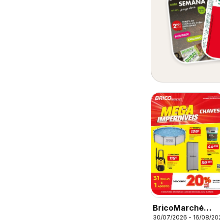
BricoMarché
30/07/2026 - 16/08/20
Folheto 11 - Mega