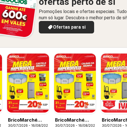
ofertas perto de si
Promoções locais e ofertas especiais. Tudo
num só lugar. Descubra o melhor perto de si!
Ofertas para si
BricoMarché
BricoMarché
BricoMarc
26
30/07/2026 - 16/08/2026
30/07/2026 - 16/08/2026
30/07/2026 - 
Folheto 11 - Mega
Folheto 11 - Mega
Folheto 11 