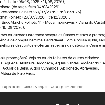
on Folheto (05/08/2026 - 11/08/2026)
,
olheto (de terça-feira 04/08/2026)
,
Conforama Folheto (30/07/2026 - 26/08/2026)
,
mat Folheto (29/07/2026 - 31/12/2026)
,
 BricoMarché Folheto 11 - Mega Imperdíveis - Viana do Caste
- 16/08/2026)
.
ões atualizadas informam sempre as últimas ofertas e promo
iência de compra bem mais agradável. Com a nossa ajuda, sa
melhores descontos e ofertas especiais da categoria Casa e j
ais promoções? Veja os atuais folhetos de outras cidades:
ns
,
Águeda
,
Albufeira
,
Alcobaça
,
Águas Santas
,
Alcácer do Sa
e
,
Aguiar da Beira
,
A dos Cunhados
,
Alcochete
,
Abraveses
,
,
Aldeia de Paio Pires
.
Página Inicial
Ofertas Alenquer
Casa e jardim Alenquer