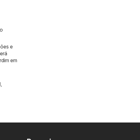
lo
ções e
berá
ardim em
l
,