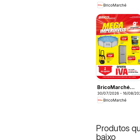
BricoMarché
Imperdíveis -
Chaves
BricoMarché
30/07/2026 - 16/08/20
Folheto 11 - Mega
BricoMarché
Imperdíveis - Vila
do Conde
Produtos q
baixo