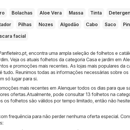
ro
Bolachas
Aloe Vera
Massa
Tinta
Detergen
tador
Pilhas
Nozes
Algodão
Cabo
Saco
Pin
cara facial
anfleteiro.pt
, encontra uma ampla seleção de folhetos e catá
rdim
. Veja os atuais folhetos da categoria Casa e jardim em Al
tos e promoções mais recentes. As lojas mais populares da c
o é tudo. Reunimos todas as informações necessárias sobre os
 só lugar para si.
moções mais recentes em Alenquer todos os dias para que s
ores ofertas.Atualmente, pode consultar 13 folhetos na catego
s os folhetos são válidos por tempo limitado, então não hesit
 com frequência para não perder nenhuma oferta especial. Con
s: