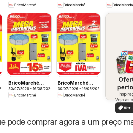
BricoMarché
BricoMarché
BricoMarch
Imperdíveis -
Imperdíveis -
Imperdíveis
Castelo Branco
Caldas da Rainha
Viseu
Ofer
BricoMarché
BricoMarché
perto
26
30/07/2026 - 16/08/2026
30/07/2026 - 16/08/2026
Folheto 11 - Mega
Folheto 11 - Mega
Inspira
vo
BricoMarché
BricoMarché
Imperdíveis -
Imperdíveis -
Veja as o
Faro
Estarreja
perto de
Ver
ofer
ue pode comprar agora a um preço ma