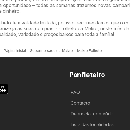
 oportunidade – todas as semanas trazemos novas campan
 dinheiro.
lheto tem validade limitada, por isso, recomendamos que o co
anize já as suas compras. O folheto da Makro, neste mês d
ualidade, variedade e preços baixos para toda a família!
Página Inicial
Supermercados
Makro
Makro Folheto
Panfleteiro
FAQ
Contacto
Denunciar conteúdo
Lista das localidades