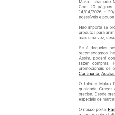
Makro, chamado Ma
Com 20 páginas de
14/04/2026 - 20/
acessíveis e poup
Não importa se proc
produtos para anima
mais uma vez, desc
Se é daquelas pe
recomendamos-lhe 
Assim, poderá com
fazer compras. 
promocionais de 
Continente
,
Aucha
O folheto Makro F
qualidade. Graças 
precisa. Desde pre
especiais de marca
O nosso portal
Panf
recentes sobre folh