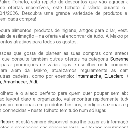
kro Folheto, está repleto de descontos que vão agradar a
 ofertas imperdíveis, este folheto é válido durante o 
04/2026. Descubra uma grande variedade de produtos a
e em cada compra!
ura alimentos, produtos de higiene, artigos para o lar, vest
is de estimação – na oferta vai encontrar de tudo. A Makro p
ontos atrativos para todos os gostos.
ssoas que gosta de planear as suas compras com antece
que consulte também outras ofertas na categoria
Superme
parar promoções de várias lojas e escolher onde compen
Para além da Makro, atualizamos regularmente as ca
outras cadeias, como por exemplo:
Intermarché
,
E.Leclerc
,
n
,
Amanhecer
,
Aldi
.
olheto é o aliado perfeito para quem quer poupar sem abd
ao layout claro e organizado, vai encontrar rapidamente tu
ços promocionais em produtos básicos, a artigos sazonais e
s conhecidas – neste folheto tem tudo num só lugar.
leteiro.pt
está sempre disponível para lhe trazer as informaç
etos e promoções das principais lojas. Visite-nos regularmen