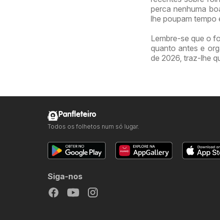
perca nenhuma boa
lhe poupam tempo e
Lembre-se que o fo
quanto antes e org
de 2026, traz-lhe q
Panfleteiro
Todos os folhetos num só lugar.
Siga-nos