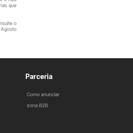
has que
nsulte o
e Agosto
Parceria
Como anunciar
zona B2B