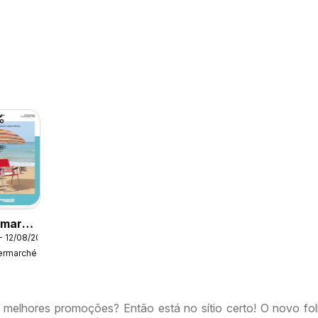
rmarché
- 12/08/2026
lhor
termarché
erão
 melhores promoções? Então está no sítio certo! O novo fo