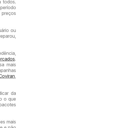
 todos.
período
 preços
uário ou
reparou,
dência,
rcados
.
sa mais
mpanhas
Coviran
,
icar da
do o que
 pacotes
ões mais
te e não