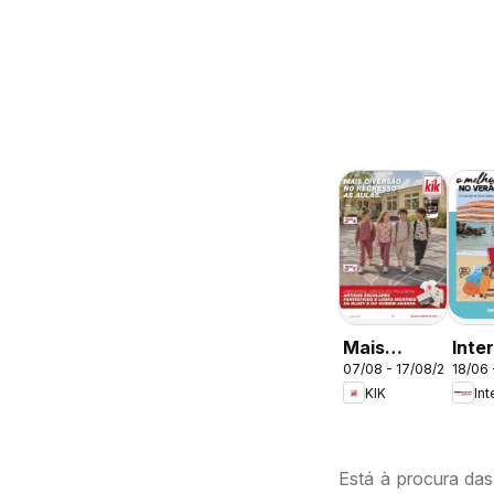
Mais
Inte
07/08 - 17/08/2026
18/06 
diversão
O me
KIK
In
no
no v
regresso
às aulas
Está à procura das