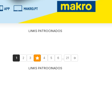
LINKS PATROCINADOS
...
1
2
3
4
5
6
21
LINKS PATROCINADOS