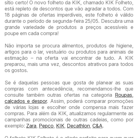
sítio certo! O novo folheto da KIK, chamado KIK Folheto,
está repleto de descontos que vão agradar a todos. Com
18 páginas de ofertas imperdíveis, este folheto é válido
durante o período de segunda-feira 25/05. Descubra uma
grande variedade de produtos a preços acessíveis e
poupe em cada compra!
Não importa se procura alimentos, produtos de higiene,
artigos para o lar, vestuário ou produtos para animais de
estimação – na oferta vai encontrar de tudo. A KIK
preparou, mais uma vez, descontos atrativos para todos
os gostos.
Se é daquelas pessoas que gosta de planear as suas
compras com antecedência, recomendamos-lhe que
consulte também outras ofertas na categoria
Roupas,
calçados e despor
. Assim, poderá comparar promoções
de várias lojas e escolher onde compensa mais fazer
compras. Para além da KIK, atualizamos regularmente as
campanhas promocionais de outras cadeias, como por
exemplo:
Zara
,
Pepco
,
KIK
,
Decathlon
,
C&A
.
O folheto KIK Folheto é o aliado perfeito para quem quer