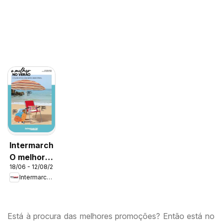
Intermarché
O melhor
18/06 - 12/08/2026
no verão
Intermarché
Está à procura das melhores promoções? Então está no