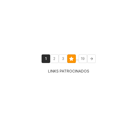
...
1
2
3
19
LINKS PATROCINADOS