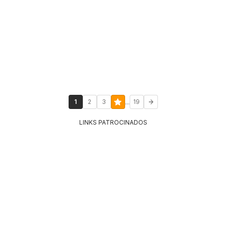
...
1
2
3
19
LINKS PATROCINADOS