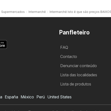
Supermercados
Intermarché
Intermarché Isto é que são preços BAIXO
Panfleteiro
FAQ
Contacto
Denunciar conteúdo
Lista das localidades
Lista de produtos
ia
España
México
Perú
United States
Folheto Intermarché
Quero subscrever o folheto