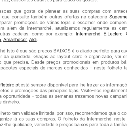
ssoas que gosta de planear as suas compras com antece
que consulte também outras ofertas na categoria
Superme
parar promoções de várias lojas e escolher onde compen
ra além da Intermarché, atualizamos regularmente as ca
outras cadeias, como por exemplo:
Intermarché
,
E.Leclerc
,
n
,
Amanhecer
,
Aldi
.
ché Isto é que são preços BAIXOS é o aliado perfeito para q
 da qualidade. Graças ao layout claro e organizado, vai e
o que precisa. Desde preços promocionais em produtos bás
e pacotes especiais de marcas conhecidas – neste folheto 
leteiro.pt
está sempre disponível para lhe trazer as informaç
etos e promoções das principais lojas. Visite-nos regularmen
 oportunidade – todas as semanas trazemos novas campan
 dinheiro.
lheto tem validade limitada, por isso, recomendamos que o co
ganize já as suas compras. O folheto da Intermarché, nest
z-lhe qualidade, variedade e preços baixos para toda a família