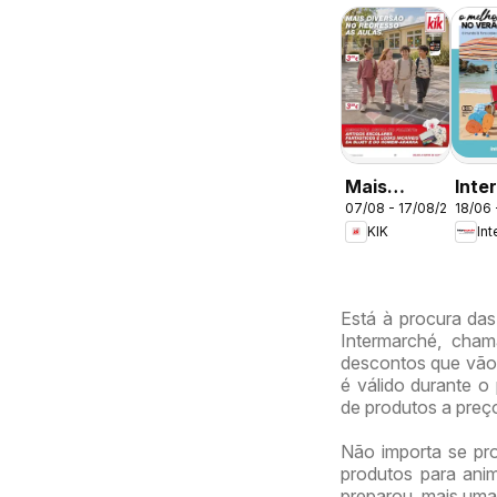
Mais
Inte
07/08 - 17/08/2026
18/06 
diversão
O me
KIK
In
no
no v
regresso
às aulas
Está à procura das
Intermarché, cham
descontos que vão 
é válido durante 
de produtos a preç
Não importa se proc
produtos para anim
preparou, mais uma