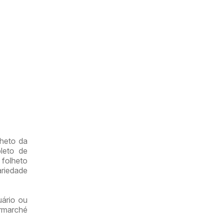
lheto da
leto de
 folheto
ariedade
uário ou
ermarché