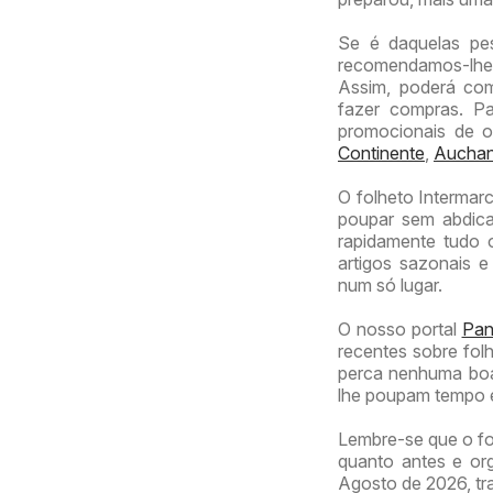
Se é daquelas pe
recomendamos-lhe 
Assim, poderá com
fazer compras. Pa
promocionais de 
Continente
,
Aucha
O folheto Intermar
poupar sem abdicar
rapidamente tudo 
artigos sazonais 
num só lugar.
O nosso portal
Panf
recentes sobre folh
perca nenhuma boa
lhe poupam tempo e
Lembre-se que o fo
quanto antes e or
Agosto de 2026, tra