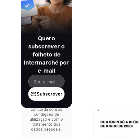
Quero
subscrever o
folheto de
Intermarché por
e-mail
Subscrever
Ao iniciar sessão,
concorda com as
condições de
utilização
e com o
tratamento dos
dados pessoais
.