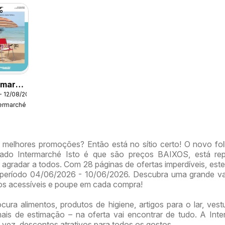
rmarché
- 12/08/2026
lhor
termarché
erão
 melhores promoções? Então está no sítio certo! O novo fo
ado Intermarché Isto é que são preços BAIXOS, está rep
agradar a todos. Com 28 páginas de ofertas imperdíveis, este
o período 04/06/2026 - 10/06/2026. Descubra uma grande v
os acessíveis e poupe em cada compra!
ura alimentos, produtos de higiene, artigos para o lar, vest
ais de estimação – na oferta vai encontrar de tudo. A Int
 vez, descontos atrativos para todos os gostos.