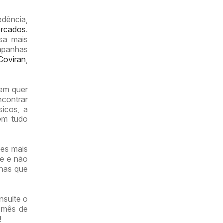
dência,
rcados
.
sa mais
mpanhas
Coviran
,
uem quer
ncontrar
icos, a
tem tudo
ões mais
te e não
has que
nsulte o
e mês de
!