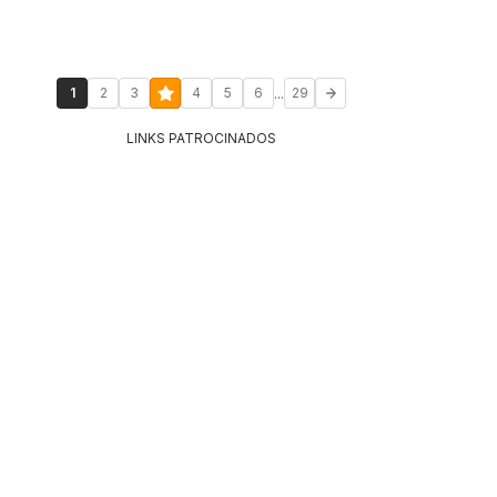
...
1
2
3
4
5
6
29
LINKS PATROCINADOS