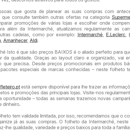
ssoas que gosta de planear as suas compras com antece
que consulte também outras ofertas na categoria
Superme
parar promoções de várias lojas e escolher onde compen
ra além da Intermarché, atualizamos regularmente as ca
outras cadeias, como por exemplo:
Intermarché
,
E.Leclerc
,
n
,
Amanhecer
,
Aldi
.
ché Isto é que são preços BAIXOS é o aliado perfeito para q
 da qualidade. Graças ao layout claro e organizado, vai e
o que precisa. Desde preços promocionais em produtos bás
e pacotes especiais de marcas conhecidas – neste folheto 
leteiro.pt
está sempre disponível para lhe trazer as informaç
etos e promoções das principais lojas. Visite-nos regularmen
 oportunidade – todas as semanas trazemos novas campan
 dinheiro.
lheto tem validade limitada, por isso, recomendamos que o co
ganize já as suas compras. O folheto da Intermarché, nest
z-lhe qualidade, variedade e preços baixos para toda a família