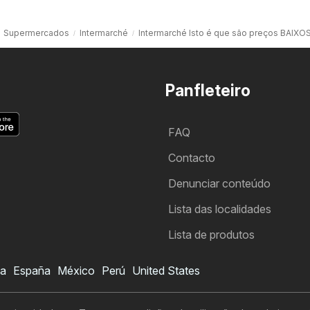
Supermercados
Intermarché
Intermarché Isto é que são preços BAIXO
Panfleteiro
FAQ
Contacto
Denunciar conteúdo
Lista das localidades
Lista de produtos
ia
España
México
Perú
United States
Folheto Intermarché
Quero subscrever o folheto