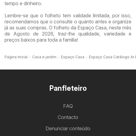
tempo e dinheiro.
Lembre-se que o folheto tem validade limitada, por isso,
recomendamos que o consulte o quanto antes e organize
já as suas compras. O folheto da Espaço Casa, neste mês
de Agosto de 2026, traz-lhe qualidade, variedade e
preços baixos para toda a família!
Página Inicial
Casa e jardim
Espaço Casa
Espaço Casa Catálogo Ar 
Panfleteiro
FAQ
Contacto
Denunciar conteúdo