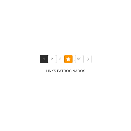
...
1
2
3
99
LINKS PATROCINADOS