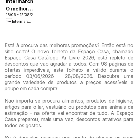
Intermarché
O melhor
18/06 - 12/08/2026
no verão
Intermarché
Está à procura das melhores promoções? Então está no
sítio certo! O novo folheto da Espaço Casa, chamado
Espaço Casa Catálogo Ar Livre 2026, está repleto de
descontos que vão agradar a todos. Com 98 páginas de
ofertas imperdíveis, este folheto é válido durante o
período 03/06/2026 - 28/08/2026. Descubra uma
grande variedade de produtos a preços acessíveis e
poupe em cada compra!
Não importa se procura alimentos, produtos de higiene,
artigos para o lar, vestuário ou produtos para animais de
estimação – na oferta vai encontrar de tudo. A Espaço
Casa preparou, mais uma vez, descontos atrativos para
todos os gostos.
Se é daquelas pessoas que gosta de planear as suas