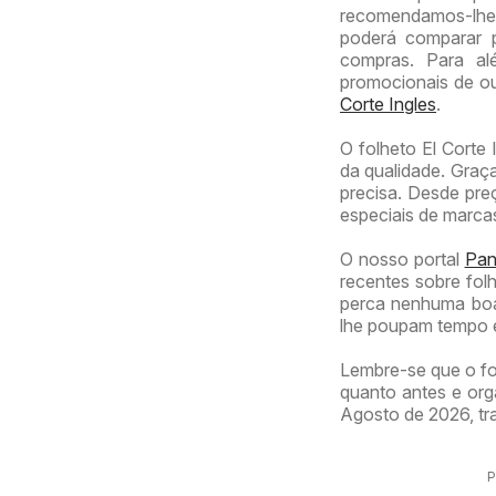
recomendamos-lhe
poderá comparar 
compras. Para al
promocionais de o
Corte Ingles
.
O folheto El Corte 
da qualidade. Graça
precisa. Desde pre
especiais de marca
O nosso portal
Panf
recentes sobre folh
perca nenhuma boa
lhe poupam tempo e
Lembre-se que o fo
quanto antes e org
Agosto de 2026, tra
P