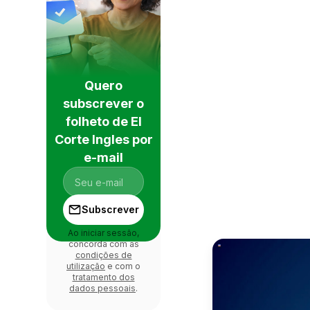
Quero
subscrever o
folheto de El
Corte Ingles por
e-mail
Subscrever
Ao iniciar sessão,
concorda com as
condições de
utilização
e com o
tratamento dos
dados pessoais
.