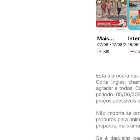
Mais
Inte
07/08 - 17/08/2026
18/06 
diversão
O me
KIK
In
no
no v
regresso
às aulas
Está à procura das
Corte Ingles, cha
agradar a todos. Co
período 05/06/20
preços acessíveis 
Não importa se proc
produtos para anima
preparou, mais uma
Se é daquelas pe