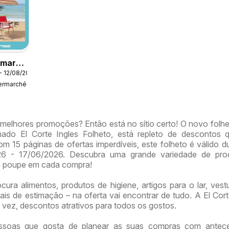
rmarché
- 12/08/2026
lhor
termarché
erão
 melhores promoções? Então está no sítio certo! O novo folhe
mado El Corte Ingles Folheto, está repleto de descontos 
m 15 páginas de ofertas imperdíveis, este folheto é válido d
26 - 17/06/2026. Descubra uma grande variedade de pro
e poupe em cada compra!
ura alimentos, produtos de higiene, artigos para o lar, vest
is de estimação – na oferta vai encontrar de tudo. A El Cort
 vez, descontos atrativos para todos os gostos.
ssoas que gosta de planear as suas compras com antece