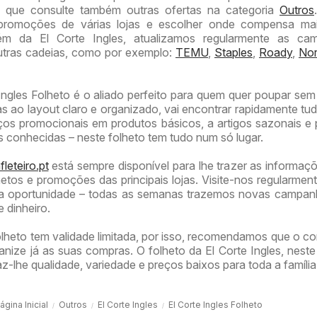
 que consulte também outras ofertas na categoria
Outros
promoções de várias lojas e escolher onde compensa mai
ém da El Corte Ingles, atualizamos regularmente as ca
utras cadeias, como por exemplo:
TEMU
,
Staples
,
Roady
,
Nor
Ingles Folheto é o aliado perfeito para quem quer poupar sem
s ao layout claro e organizado, vai encontrar rapidamente tu
ços promocionais em produtos básicos, a artigos sazonais e
s conhecidas – neste folheto tem tudo num só lugar.
leteiro.pt
está sempre disponível para lhe trazer as informaç
etos e promoções das principais lojas. Visite-nos regularmen
 oportunidade – todas as semanas trazemos novas campan
 dinheiro.
lheto tem validade limitada, por isso, recomendamos que o co
anize já as suas compras. O folheto da El Corte Ingles, nest
z-lhe qualidade, variedade e preços baixos para toda a família
ágina Inicial
Outros
El Corte Ingles
El Corte Ingles Folheto