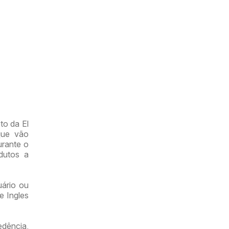
to da El
que vão
urante o
dutos a
uário ou
e Ingles
dência,