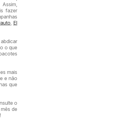
. Assim,
s fazer
mpanhas
auto
,
El
 abdicar
do o que
 pacotes
ões mais
te e não
has que
nsulte o
e mês de
!