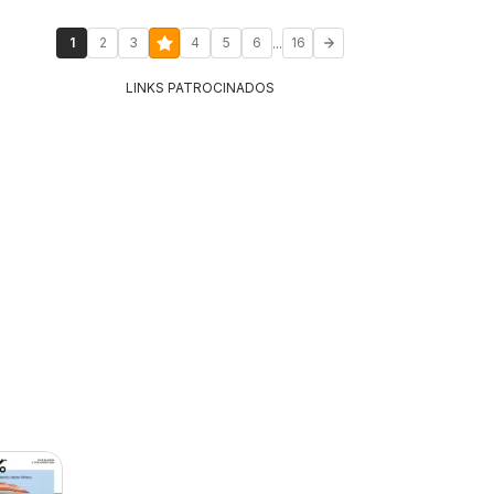
...
1
2
3
4
5
6
16
LINKS PATROCINADOS