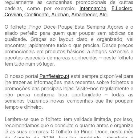
regularmente as campanhas promocionais de outras
cadeias, como por exemplo:
Intermarché
,
E.Leclerc
,
Coviran
,
Continente
,
Auchan
,
Amanhecer
,
Aldi
.
O folheto Pingo Doce Poupe Esta Semana Açores é o
aliado perfeito para quem quer poupar sem abdicar da
qualidade. Graças ao layout claro e organizado, vai
encontrar rapidamente tudo o que precisa. Desde preços
promocionais em produtos básicos, a artigos sazonais e
pacotes especiais de marcas conhecidas – neste folheto
tem tudo num só lugar.
O nosso portal
Panfleteiro.pt
está sempre disponível para
lhe trazer as informações mais recentes sobre folhetos e
promoções das principais lojas. Visite-nos regularmente e
não perca nenhuma boa oportunidade – todas as
semanas trazemos novas campanhas que lhe poupam
tempo e dinheiro.
Lembre-se que o folheto tem validade limitada, por isso,
recomendamos que o consulte o quanto antes e organize
já as suas compras. O folheto da Pingo Doce, neste mês
de Agosto de 2026, traz-lhe qualidade, variedade e