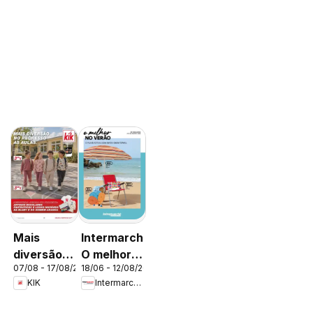
Mais
Intermarché
diversão
O melhor
07/08 - 17/08/2026
18/06 - 12/08/2026
no
no verão
KIK
Intermarché
regresso
às aulas