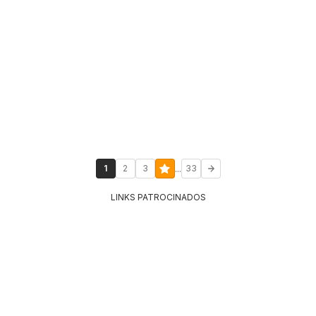
...
1
2
3
33
LINKS PATROCINADOS