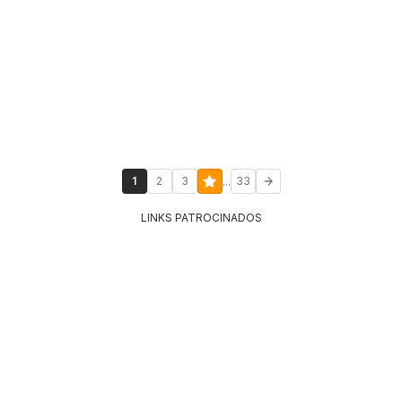
...
1
2
3
33
LINKS PATROCINADOS