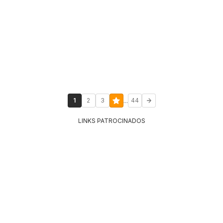
...
1
2
3
44
LINKS PATROCINADOS