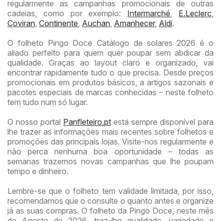
regularmente as campanhas promocionais de outras
cadeias, como por exemplo:
Intermarché
,
E.Leclerc
,
Coviran
,
Continente
,
Auchan
,
Amanhecer
,
Aldi
.
O folheto Pingo Doce Catálogo de solares 2026 é o
aliado perfeito para quem quer poupar sem abdicar da
qualidade. Graças ao layout claro e organizado, vai
encontrar rapidamente tudo o que precisa. Desde preços
promocionais em produtos básicos, a artigos sazonais e
pacotes especiais de marcas conhecidas – neste folheto
tem tudo num só lugar.
O nosso portal
Panfleteiro.pt
está sempre disponível para
lhe trazer as informações mais recentes sobre folhetos e
promoções das principais lojas. Visite-nos regularmente e
não perca nenhuma boa oportunidade – todas as
semanas trazemos novas campanhas que lhe poupam
tempo e dinheiro.
Lembre-se que o folheto tem validade limitada, por isso,
recomendamos que o consulte o quanto antes e organize
já as suas compras. O folheto da Pingo Doce, neste mês
de Agosto de 2026, traz-lhe qualidade, variedade e