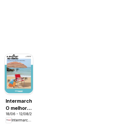
Intermarché
O melhor
18/06 - 12/08/2026
no verão
Intermarché