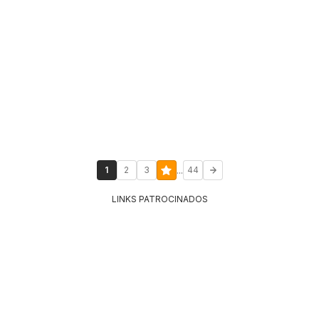
...
1
2
3
44
LINKS PATROCINADOS