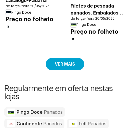
Catálogo-Padaria
Filetes de pescada
de terça-feira 20/05/2025
panados, Embalados
Pingo Doce
Preço no folheto
de terça-feira 20/05/2025
500g. Feitos a partir
Pingo Doce
do filete de pescada
Preço no folheto
inteiro.
VER MAIS
Regularmente em oferta nestas
lojas
Pingo Doce
Panados
Continente
Panados
Lidl
Panados