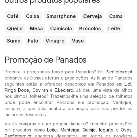
Café
Caixa
Smartphone
Cerveja
Cama
Queijo
Mesa
Camisola
Brócolos
Leite
Sumo
Fato
Vinagre
Vaso
Promoção de Panados
Procura o preço mais baixo para Panados? Em
Panfleteiro.pt
encontra as últimas ofertas e promoções. As lojas de Panados
seguintes estão a oferecer descontos em Panados em
Lidl
,
Pingo Doce
,
Coviran
e
E.Leclerc
. Já deu uma vista de olhos
nos últimos folhetos? Trazemos-lhe uma seleção de folhetos
onde pode encontrar Panados em promoção: Verifique,
sempre, a que data acaba a promoção para não perder os
melhores descontos.
Vai às compras e quer poupar dinheiro? Encontre promoções
em produtos como
Leite
,
Manteiga
,
Queijo
,
Iogurte
e
Ovos
.
Panfleteiro.pt
encontra descontos em todos os produtos