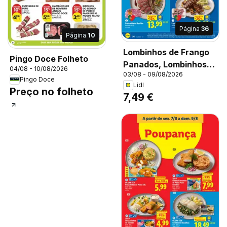
Página
36
Página
10
Lombinhos de Frango
Pingo Doce Folheto
Panados, Lombinhos
04/08 - 10/08/2026
03/08 - 09/08/2026
de Frango Panados
Pingo Doce
Lidl
Vendido ao kg
Preço no folheto
7,49 €