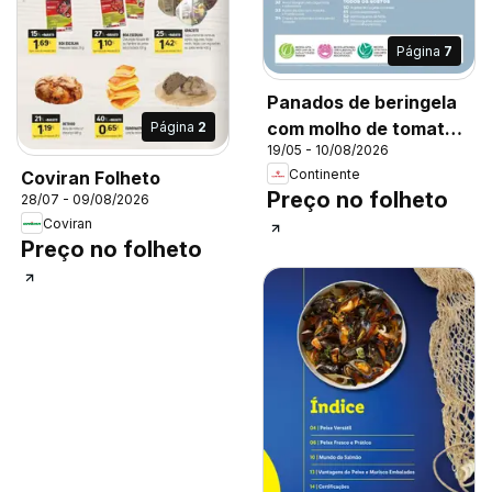
Página
7
Panados de beringela
com molho de tomate,
Página
2
19/05 - 10/08/2026
Breaded eggplant with
Continente
Coviran Folheto
tomato sauce
Preço no folheto
28/07 - 09/08/2026
Coviran
Preço no folheto