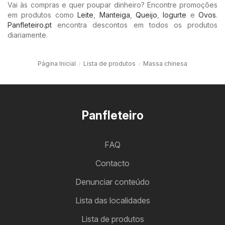
Vai às compras e quer poupar dinheiro? Encontre promoções
em produtos como
Leite
,
Manteiga
,
Queijo
,
Iogurte
e
Ovos
.
Panfleteiro.pt
encontra descontos em todos os produtos
diariamente.
Página Inicial
Lista de produtos
Massa chinesa
Panfleteiro
FAQ
Contacto
Denunciar conteúdo
Lista das localidades
Lista de produtos