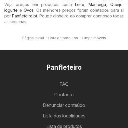
Veja preços em produtos como
Leite
,
Manteiga
,
Queijo
,
Iogurte
e
Ovos
. Os melhores preços foram coletados para si
por
Panfleteiro.pt
. Poupe dinheiro ao comprar connosco todas
as semanas.
Página Inicial
Lista de produtos
Limpa móveis
Panfleteiro
FAQ
Contacto
Denunciar conteúdo
Lista das localidades
Lista de produtos