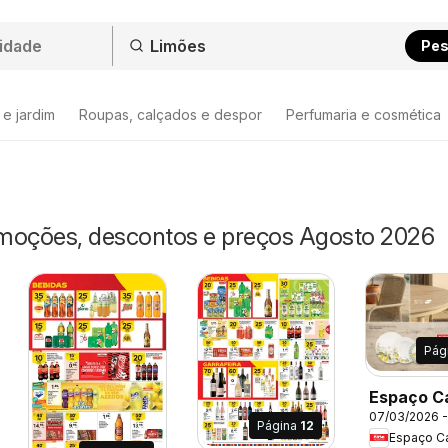
Pes
 e jardim
Roupas, calçados e despor
Perfumaria e cosmética
moções, descontos e preços Agosto 2026
Pág
Espaço C
07/03/2026 
Folheto A
Página
12
Espaço C
2026