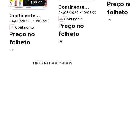
Página
22
Preço n
Continente
folheto
04/08/2026 - 10/08/2026
Madeira
Continente
26
Continente
04/08/2026 - 10/08/2026
Semanal
Preço no
Continente
Continente Bom
folheto
Preço no
Dia
folheto
LINKS PATROCINADOS