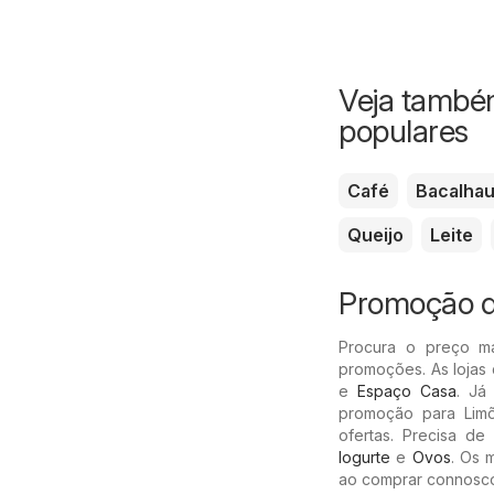
Veja também
populares
Café
Bacalha
Queijo
Leite
Promoção d
Procura o preço m
promoções. As lojas
e
Espaço Casa
. Já
promoção para Limõ
ofertas. Precisa d
Iogurte
e
Ovos
. Os 
ao comprar connosco