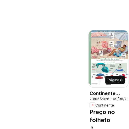
Página
8
Continente
23/06/2026 - 09/08/2
Férias de Verão
Continente
Abre espaço
Preço no
para a
folheto
distração