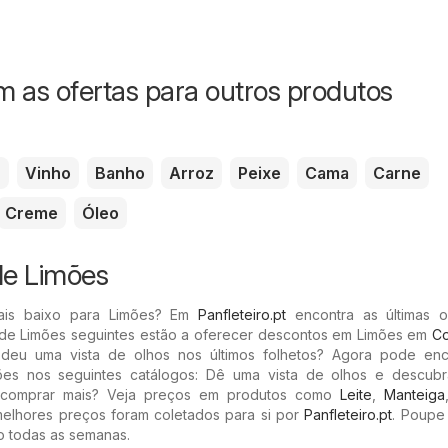
 as ofertas para outros produtos
u
Vinho
Banho
Arroz
Peixe
Cama
Carne
Creme
Óleo
e Limões
ais baixo para Limões? Em
Panfleteiro.pt
encontra as últimas o
 de Limões seguintes estão a oferecer descontos em Limões em
Co
 deu uma vista de olhos nos últimos folhetos? Agora pode enc
es nos seguintes catálogos: Dê uma vista de olhos e descubr
e comprar mais? Veja preços em produtos como
Leite
,
Manteiga
melhores preços foram coletados para si por
Panfleteiro.pt
. Poupe
 todas as semanas.