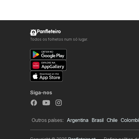
Panfleteiro
Todos os folhetos num só lugar.
Siga-nos
Outros países:
Argentina
Brasil
Chile
Colomb