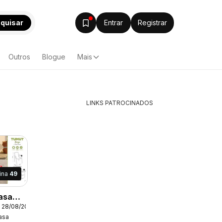
quisar
Entrar
Registrar
Outros
Blogue
Mais
LINKS PATROCINADOS
ina
49
asa
- 28/08/2026
r Livre
asa