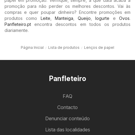
papel em promoção: Verifique, sempre, a que data acaba a
promoção para não perder os melhores descontos. Vai às
compras e quer poupar dinheiro? Encontre promoções em
produtos como
Leite
,
Manteiga
,
Queijo
,
Iogurte
e
Ovos
.
Panfleteiro.pt
encontra descontos em todos os produtos
diariamente.
Página Inicial
Lista de produtos
Lenços de papel
Panfleteiro
FAQ
Contacto
Denunciar conteúdo
Lista das localidades