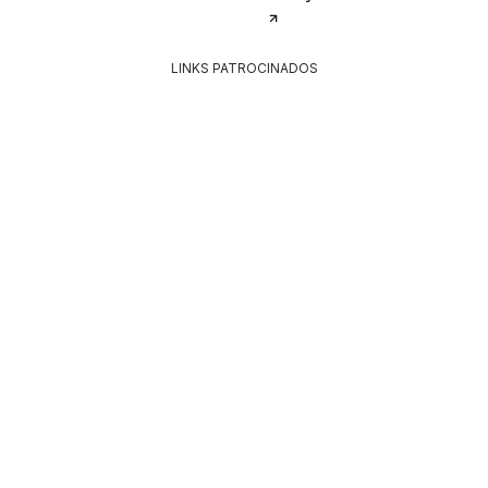
brilhante com efeito
molhado. Control Total
LINKS PATROCINADOS
- Nível 5 para uma
fixação extrema
durante 24h. Estilo
profissional, sem colar.