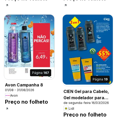
Página
167
Página
19
Avon Campanha 8
01/08 - 31/08/2026
CIEN Gel para Cabelo,
Avon
Gel modelador para
Preço no folheto
de segunda-feira 16/03/2026
cabelo. Wet-Look -
Lidl
Nível 4 para um
Preço no folheto
penteado duradouro e