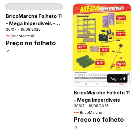
Página
4
BricoMarché Folheto 11
- Mega Imperdíveis -
30/07 - 16/08/2026
Estarreja
BricoMarché
Preço no folheto
Página
4
BricoMarché Folheto 11
- Mega Imperdíveis
30/07 - 16/08/2026
BricoMarché
Preço no folheto