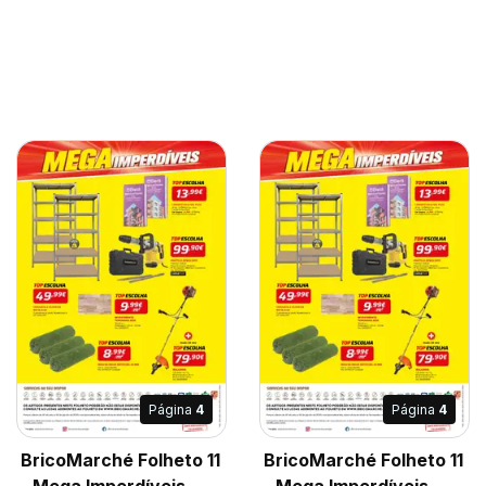
Página
4
Página
4
BricoMarché Folheto 11
BricoMarché Folheto 11
- Mega Imperdíveis -
- Mega Imperdíveis -