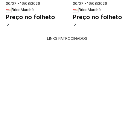
30/07 - 16/08/2026
30/07 - 16/08/2026
Caldas da Rainha
Viseu
BricoMarché
BricoMarché
Preço no folheto
Preço no folheto
LINKS PATROCINADOS