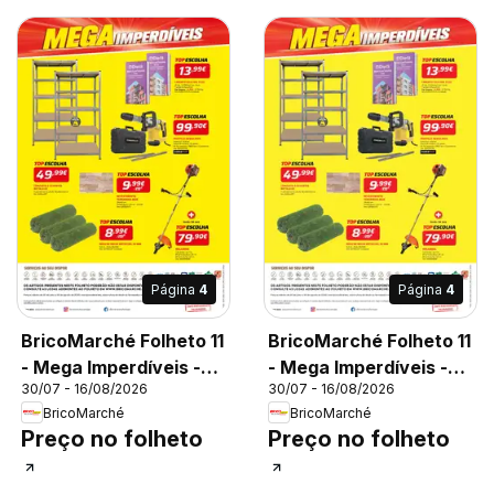
Página
4
Página
4
BricoMarché Folheto 11
BricoMarché Folheto 11
- Mega Imperdíveis -
- Mega Imperdíveis -
30/07 - 16/08/2026
30/07 - 16/08/2026
Vila do Conde
Faro
BricoMarché
BricoMarché
Preço no folheto
Preço no folheto