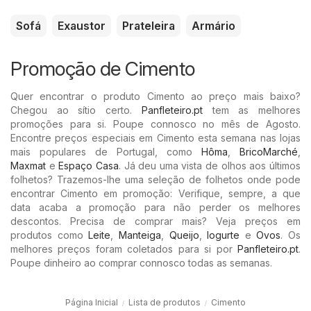
Sofá
Exaustor
Prateleira
Armário
Promoção de Cimento
Quer encontrar o produto Cimento ao preço mais baixo?
Chegou ao sítio certo.
Panfleteiro.pt
tem as melhores
promoções para si. Poupe connosco no mês de Agosto.
Encontre preços especiais em Cimento esta semana nas lojas
mais populares de Portugal, como
Hôma
,
BricoMarché
,
Maxmat
e
Espaço Casa
. Já deu uma vista de olhos aos últimos
folhetos? Trazemos-lhe uma seleção de folhetos onde pode
encontrar Cimento em promoção: Verifique, sempre, a que
data acaba a promoção para não perder os melhores
descontos. Precisa de comprar mais? Veja preços em
produtos como
Leite
,
Manteiga
,
Queijo
,
Iogurte
e
Ovos
. Os
melhores preços foram coletados para si por
Panfleteiro.pt
.
Poupe dinheiro ao comprar connosco todas as semanas.
Página Inicial
Lista de produtos
Cimento