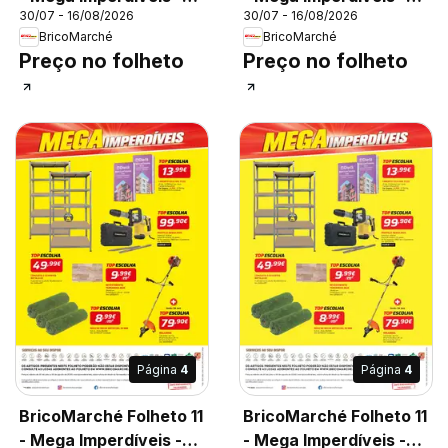
30/07 - 16/08/2026
30/07 - 16/08/2026
Chaves
Castelo Branco
BricoMarché
BricoMarché
Preço no folheto
Preço no folheto
Página
4
Página
4
BricoMarché Folheto 11
BricoMarché Folheto 11
- Mega Imperdíveis -
- Mega Imperdíveis -