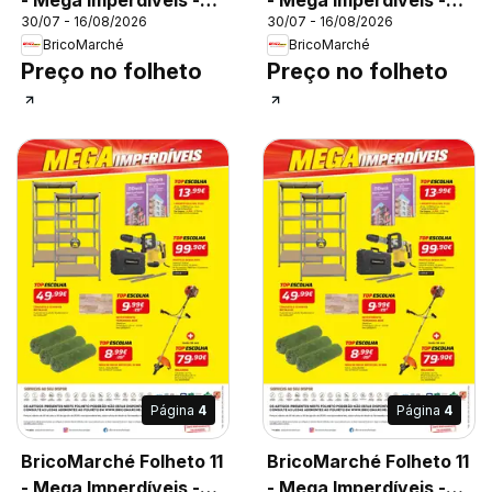
30/07 - 16/08/2026
30/07 - 16/08/2026
Viana do Castelo
Ovar
BricoMarché
BricoMarché
Preço no folheto
Preço no folheto
Página
4
Página
4
BricoMarché Folheto 11
BricoMarché Folheto 11
- Mega Imperdíveis -
- Mega Imperdíveis -