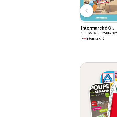
Radio Popular
Auchan
Intermarché O
18/06/2026 - 12/08/20
melhor no verão
Intermarché