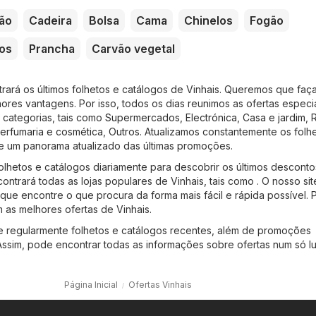
ão
Cadeira
Bolsa
Cama
Chinelos
Fogão
os
Prancha
Carvão vegetal
trará os últimos folhetos e catálogos de Vinhais. Queremos que faç
res vantagens. Por isso, todos os dias reunimos as ofertas especi
 categorias, tais como
Supermercados
,
Electrónica
,
Casa e jardim
,
erfumaria e cosmética
,
Outros
. Atualizamos constantemente os folhe
e um panorama atualizado das últimas promoções.
olhetos e catálogos diariamente para descobrir os últimos desconto
ontrará todas as lojas populares de Vinhais, tais como . O nosso si
a que encontre o que procura da forma mais fácil e rápida possível.
 as melhores ofertas de Vinhais.
ne regularmente folhetos e catálogos recentes, além de promoções
Assim, pode encontrar todas as informações sobre ofertas num só lu
Página Inicial
Ofertas Vinhais