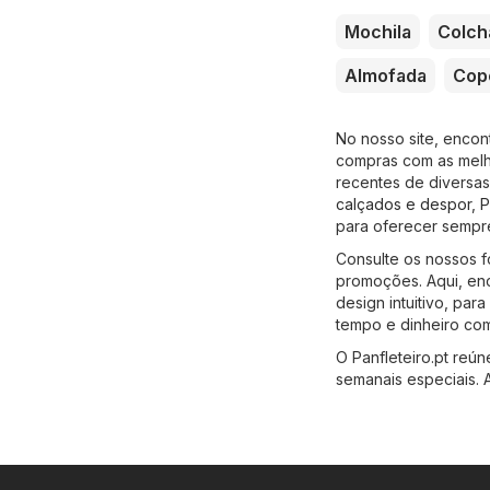
Mochila
Colch
Almofada
Cop
No nosso site, encon
compras com as melho
recentes de diversas
calçados e despor
,
P
para oferecer sempr
Consulte os nossos f
promoções. Aqui, enc
design intuitivo, par
tempo e dinheiro com
O Panfleteiro.pt reú
semanais especiais. 