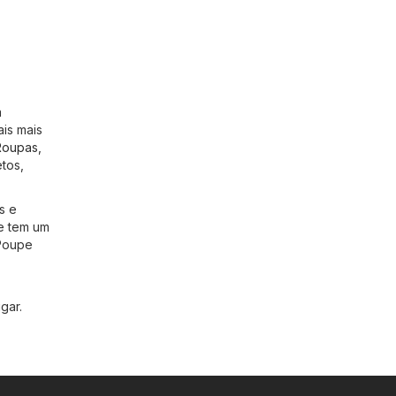
a
ais mais
Roupas,
tos,
s e
te tem um
 Poupe
gar.