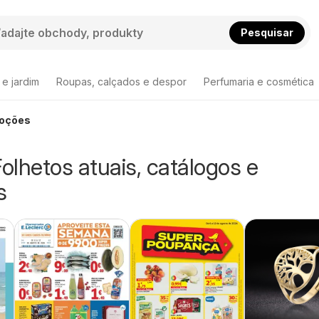
Pesquisar
 e jardim
Roupas, calçados e despor
Perfumaria e cosmética
moções
Folhetos atuais, catálogos e
s