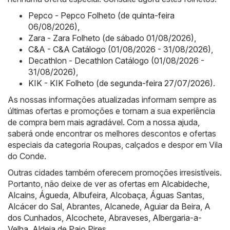
Pepco - Pepco Folheto (de quinta-feira
06/08/2026)
,
Zara - Zara Folheto (de sábado 01/08/2026)
,
C&A - C&A Catálogo (01/08/2026 - 31/08/2026)
,
Decathlon - Decathlon Catálogo (01/08/2026 -
31/08/2026)
,
KIK - KIK Folheto (de segunda-feira 27/07/2026)
.
As nossas informações atualizadas informam sempre as
últimas ofertas e promoções e tornam a sua experiência
de compra bem mais agradável. Com a nossa ajuda,
saberá onde encontrar os melhores descontos e ofertas
especiais da categoria Roupas, calçados e despor em Vila
do Conde.
Outras cidades também oferecem promoções irresistíveis.
Portanto, não deixe de ver as ofertas em
Alcabideche
,
Alcains
,
Águeda
,
Albufeira
,
Alcobaça
,
Águas Santas
,
Alcácer do Sal
,
Abrantes
,
Alcanede
,
Aguiar da Beira
,
A
dos Cunhados
,
Alcochete
,
Abraveses
,
Albergaria-a-
Velha
,
Aldeia de Paio Pires
.