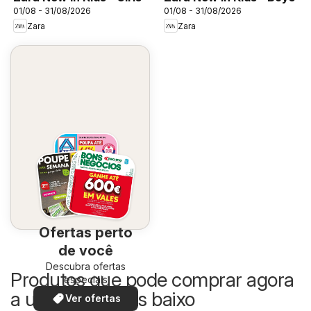
01/08 - 31/08/2026
01/08 - 31/08/2026
Zara
Zara
Ofertas perto
de você
Descubra ofertas
Produtos que pode comprar agora
especiais
a um preço mais baixo
Ver ofertas