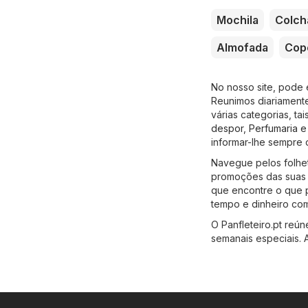
Mochila
Colch
Almofada
Cop
No nosso site, pode 
Reunimos diariamente
várias categorias, ta
despor
,
Perfumaria e
informar-lhe sempre 
Navegue pelos folhet
promoções das suas l
que encontre o que p
tempo e dinheiro co
O Panfleteiro.pt reú
semanais especiais. 