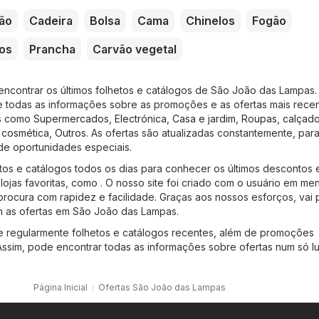
ão
Cadeira
Bolsa
Cama
Chinelos
Fogão
os
Prancha
Carvão vegetal
encontrar os últimos folhetos e catálogos de São João das Lampas.
 todas as informações sobre as promoções e as ofertas mais rece
is como
Supermercados
,
Electrónica
,
Casa e jardim
,
Roupas, calçad
 cosmética
,
Outros
. As ofertas são atualizadas constantemente, par
de oportunidades especiais.
os e catálogos todos os dias para conhecer os últimos descontos 
ojas favoritas, como . O nosso site foi criado com o usuário em men
rocura com rapidez e facilidade. Graças aos nossos esforços, vai
m as ofertas em São João das Lampas.
ne regularmente folhetos e catálogos recentes, além de promoções
Assim, pode encontrar todas as informações sobre ofertas num só lu
Página Inicial
Ofertas São João das Lampas