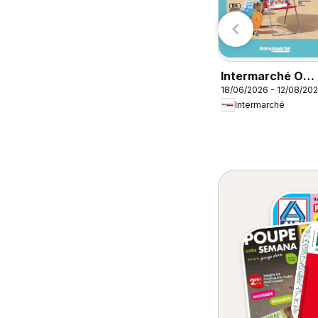
Radio Popular
Auchan
Intermarché O
18/06/2026 - 12/08/20
melhor no verão
Intermarché