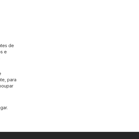
ntes de
os e
a
e
te, para
 poupar
gar.