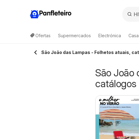
Panfleteiro
Ofertas
Supermercados
Electrónica
Casa
São João das Lampas - Folhetos atuais, c
São João 
catálogos
adio Popular
Auchan Festa de
5/08/2026 - 19/08/2026
05/08/2026 - 18/08/2026
eva 3 Paga 2
Verão