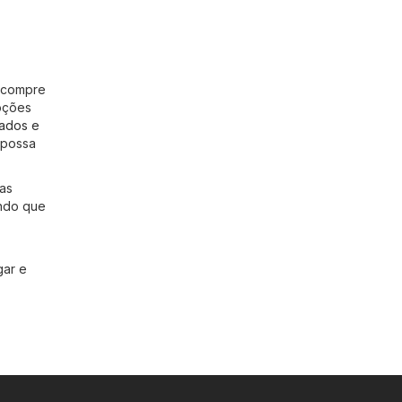
e compre
oções
çados e
 possa
as
tindo que
gar e