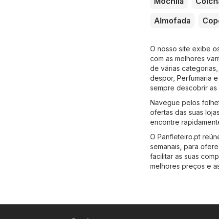
Mochila
Colch
Almofada
Cop
O nosso site exibe 
com as melhores van
de várias categorias
despor
,
Perfumaria e
sempre descobrir as 
Navegue pelos folhet
ofertas das suas lojas
encontre rapidament
O Panfleteiro.pt reún
semanais, para ofer
facilitar as suas co
melhores preços e as