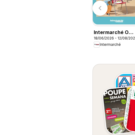
Pingo Doce
E.Leclerc
emana
Intermarché O
18/06/2026 - 12/08/20
melhor no verão
Intermarché