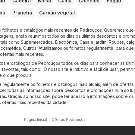
ão
Cadeira
Bolsa
Cama
Chinelos
Fogão
os
Prancha
Carvão vegetal
os folhetos e catálogos mais recentes de Pedrouços. Queremos qu
tagens, então reunimos todos os dias os últimos descontos e prom
, tais como
Supermercados
,
Electrónica
,
Casa e jardim
,
Roupas, cal
 cosmética
,
Outros
. Atualizamos os folhetos regularmente, para que
ofertas mais recentes.
os e catálogos de Pedrouços todos os dias para conhecer as últim
 favoritas, tais como . O nosso site é intuitivo e fácil de usar, permi
e o que procura.
e regularmente os folhetos e catálogos mais atuais, além de ofertas
ecer todas as informações sobre descontos e promoções num só lu
mpras. Graças ao nosso site, pode ter acesso a informações sobre os
 ofertas mais recentes da cidade.
Página Inicial
Ofertas Pedrouços