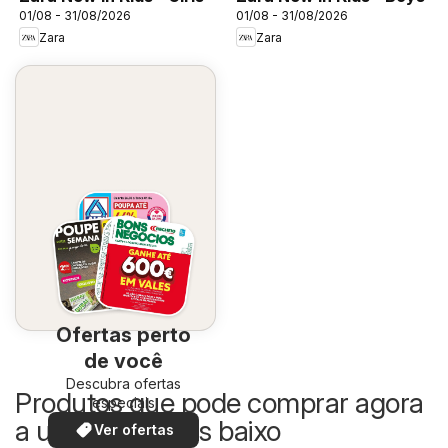
01/08 - 31/08/2026
01/08 - 31/08/2026
Zara
Zara
Ofertas perto
de você
Descubra ofertas
Produtos que pode comprar agora
especiais
a um preço mais baixo
Ver ofertas