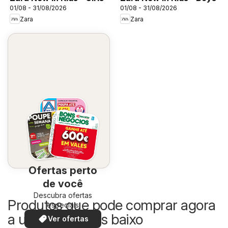
01/08 - 31/08/2026
01/08 - 31/08/2026
Zara
Zara
Ofertas perto
de você
Descubra ofertas
Produtos que pode comprar agora
especiais
a um preço mais baixo
Ver ofertas