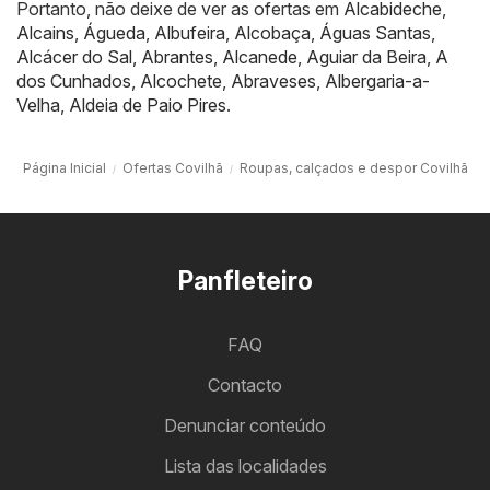
Portanto, não deixe de ver as ofertas em
Alcabideche
,
Alcains
,
Águeda
,
Albufeira
,
Alcobaça
,
Águas Santas
,
Alcácer do Sal
,
Abrantes
,
Alcanede
,
Aguiar da Beira
,
A
dos Cunhados
,
Alcochete
,
Abraveses
,
Albergaria-a-
Velha
,
Aldeia de Paio Pires
.
Página Inicial
Ofertas Covilhã
Roupas, calçados e despor Covilhã
Panfleteiro
FAQ
Contacto
Denunciar conteúdo
Lista das localidades