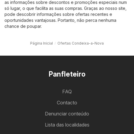
as informações sobre descontos e promoções especiais num
só lugar, o que facilita as suas compras. Graças ao nosso site,
pode descobrir informações sobre ofertas recentes e
oportunidades vantajosas. Portanto, não perca nenhuma
chance de poupar.
Página Inicial
Ofertas Condeixa-a-Nova
Panfleteiro
FAQ
Contacto
Denunciar conteúdo
Lista das localidades