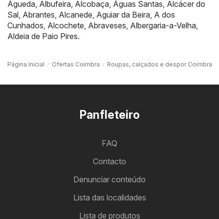
Águeda
,
Albufeira
,
Alcobaça
,
Águas Santas
,
Alcácer do
Sal
,
Abrantes
,
Alcanede
,
Aguiar da Beira
,
A dos
Cunhados
,
Alcochete
,
Abraveses
,
Albergaria-a-Velha
,
Aldeia de Paio Pires
.
Página Inicial
Ofertas Coimbra
Roupas, calçados e despor Coimbra
Panfleteiro
FAQ
Contacto
Denunciar conteúdo
Lista das localidades
Lista de produtos