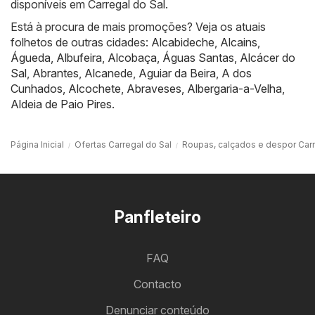
disponíveis em Carregal do Sal.
Está à procura de mais promoções? Veja os atuais
folhetos de outras cidades:
Alcabideche
,
Alcains
,
Águeda
,
Albufeira
,
Alcobaça
,
Águas Santas
,
Alcácer do
Sal
,
Abrantes
,
Alcanede
,
Aguiar da Beira
,
A dos
Cunhados
,
Alcochete
,
Abraveses
,
Albergaria-a-Velha
,
Aldeia de Paio Pires
.
Página Inicial
Ofertas Carregal do Sal
Roupas, calçados e despor Carr
Panfleteiro
FAQ
Contacto
Denunciar conteúdo