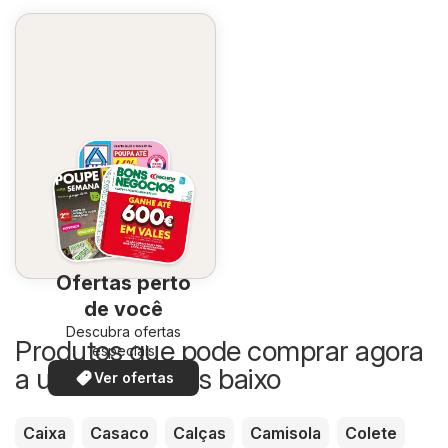
Ofertas perto
de você
Descubra ofertas
Produtos que pode comprar agora
especiais
a um preço mais baixo
Ver ofertas
Caixa
Casaco
Calças
Camisola
Colete