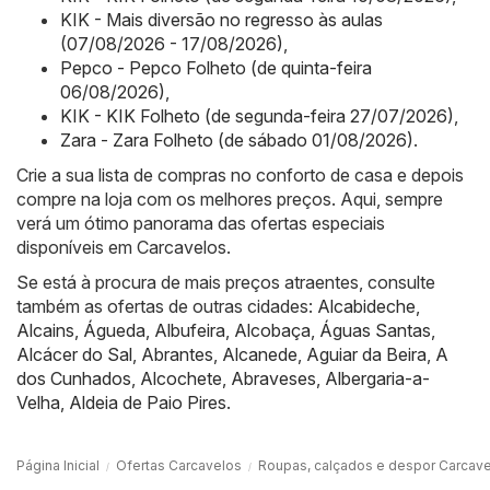
KIK - Mais diversão no regresso às aulas
(07/08/2026 - 17/08/2026)
,
Pepco - Pepco Folheto (de quinta-feira
06/08/2026)
,
KIK - KIK Folheto (de segunda-feira 27/07/2026)
,
Zara - Zara Folheto (de sábado 01/08/2026)
.
Crie a sua lista de compras no conforto de casa e depois
compre na loja com os melhores preços. Aqui, sempre
verá um ótimo panorama das ofertas especiais
disponíveis em Carcavelos.
Se está à procura de mais preços atraentes, consulte
também as ofertas de outras cidades:
Alcabideche
,
Alcains
,
Águeda
,
Albufeira
,
Alcobaça
,
Águas Santas
,
Alcácer do Sal
,
Abrantes
,
Alcanede
,
Aguiar da Beira
,
A
dos Cunhados
,
Alcochete
,
Abraveses
,
Albergaria-a-
Velha
,
Aldeia de Paio Pires
.
Página Inicial
Ofertas Carcavelos
Roupas, calçados e despor Carcav