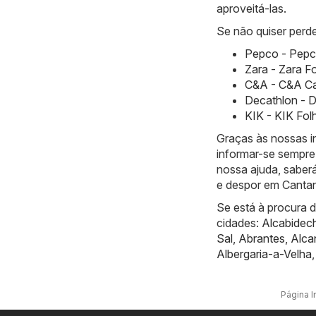
aproveitá-las.
Se não quiser perde
Pepco - Pepco
Zara - Zara F
C&A - C&A Ca
Decathlon - 
KIK - KIK Fol
Graças às nossas 
informar-se sempre 
nossa ajuda, saber
e despor em Canta
Se está à procura 
cidades:
Alcabidec
Sal
,
Abrantes
,
Alca
Albergaria-a-Velha
Página In