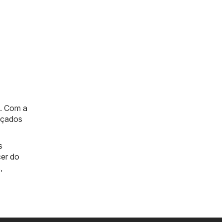
a. Com a
lçados
s
er do
s
,