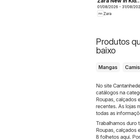
Zara New In Kids
01/08/2026 - 31/08/20
- Girls
Zara
Produtos q
baixo
Mangas
Camis
No site
Cantanhede 
catálogos na categ
Roupas, calçados 
recentes. As lojas 
todas as informaçõ
Trabalhamos duro to
Roupas, calçados 
8 folhetos aqui. Po