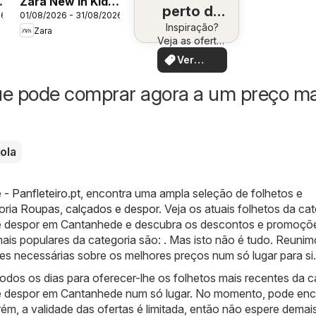
Zara New In Kids
perto de
26
01/08/2026 - 31/08/2026
- Boys
Inspiração?
você
Zara
Veja as ofertas
perto de você!
Ver
ofertas
ue pode comprar agora a um preço ma
ola
- Panfleteiro.pt
, encontra uma ampla seleção de folhetos e
oria
Roupas, calçados e despor
. Veja os atuais folhetos da ca
e despor em Cantanhede e descubra os descontos e promoçõ
mais populares da categoria são: . Mas isto não é tudo. Reuni
es necessárias sobre os melhores preços num só lugar para si.
dos os dias para oferecer-lhe os folhetos mais recentes da c
e despor em Cantanhede num só lugar. No momento, pode enc
rém, a validade das ofertas é limitada, então não espere demai