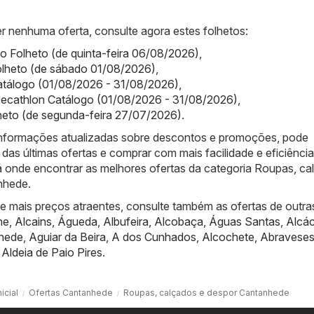
r nenhuma oferta, consulte agora estes folhetos:
 Folheto (de quinta-feira 06/08/2026)
,
olheto (de sábado 01/08/2026)
,
tálogo (01/08/2026 - 31/08/2026)
,
Decathlon Catálogo (01/08/2026 - 31/08/2026)
,
heto (de segunda-feira 27/07/2026)
.
informações atualizadas sobre descontos e promoções, pode
das últimas ofertas e comprar com mais facilidade e eficiênci
á onde encontrar as melhores ofertas da categoria Roupas, ca
nhede.
de mais preços atraentes, consulte também as ofertas de outra
he
,
Alcains
,
Águeda
,
Albufeira
,
Alcobaça
,
Águas Santas
,
Alcác
nede
,
Aguiar da Beira
,
A dos Cunhados
,
Alcochete
,
Abravese
,
Aldeia de Paio Pires
.
icial
Ofertas Cantanhede
Roupas, calçados e despor Cantanhede