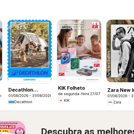
KIK Folheto
Decathlon
Zara New 
de segunda-feira 27/07/2026
01/08/2026 - 31/08/2026
26
01/08/2026 - 3
Catálogo
KIK
Decathlon
Zara
Descubra as melhore