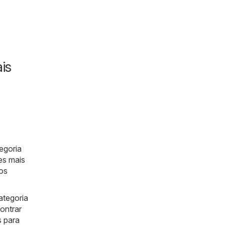
is
tegoria
es mais
mos
ategoria
ontrar
s para