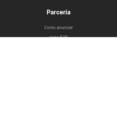
Parceria
Como anunciar
zona B2B
Panfleteiro
Todos os folhetos num só lugar.
Siga-nos
Outros países:
Argentina
Brasil
Chile
Colombia