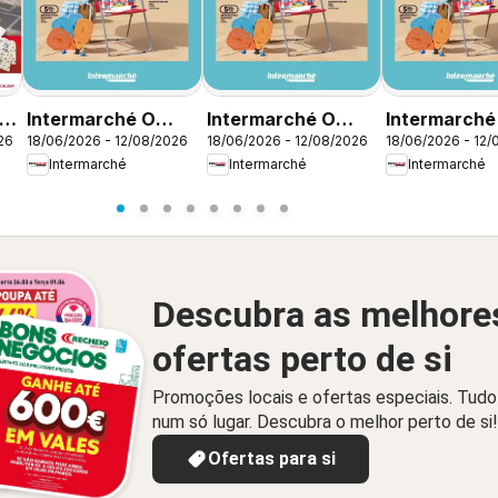
Intermarché O
Intermarché O
Intermarché
26
18/06/2026 - 12/08/2026
18/06/2026 - 12/08/2026
18/06/2026 - 12/
s
melhor no verão
melhor no verão
melhor no v
Intermarché
Intermarché
Intermarché
Descubra as melhore
ofertas perto de si
Promoções locais e ofertas especiais. Tudo
num só lugar. Descubra o melhor perto de si!
Ofertas para si