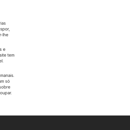
ias
espor
,
r-lhe
s e
site tem
l.
emanais.
um só
 sobre
oupar.