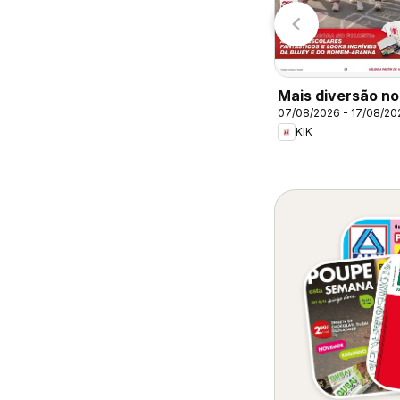
Lidl
Lidl
Mais diversão no
07/08/2026 - 17/08/20
regresso às aula
KIK