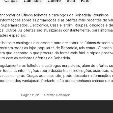
Calças
Camisola
Colete
Saia
Fato
encontrar os últimos folhetos e catálogos de Bobadela. Reunimos
 informações sobre as promoções e as ofertas mais recentes de vár
o
Supermercados
,
Electrónica
,
Casa e jardim
,
Roupas, calçados e d
ca
,
Outros
. As ofertas são atualizadas constantemente, para informa
ades especiais.
olhetos e catálogos diariamente para descobrir os últimos desconto
ontrará todas as lojas populares de Bobadela, tais como . O nosso 
para que encontre o que procura da forma mais fácil e rápida possíve
iro com as melhores ofertas de Bobadela.
regularmente os folhetos e catálogos mais atuais, além de ofertas s
ar todas as informações sobre descontos e promoções especiais n
a as suas compras. Graças ao nosso site, pode descobrir informações
portunidades vantajosas. Portanto, não perca nenhuma chance de p
Página Inicial
Ofertas Bobadela