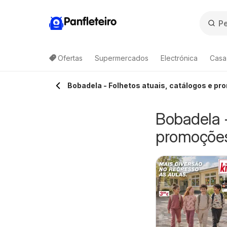
Panfleteiro
Ofertas
Supermercados
Electrónica
Casa
Bobadela - Folhetos atuais, catálogos e p
Bobadela -
promoçõe
idl Novidades
Lidl Folheto
0/08/2026 - 16/08/2026
10/08/2026 - 07/09/2026
Especial