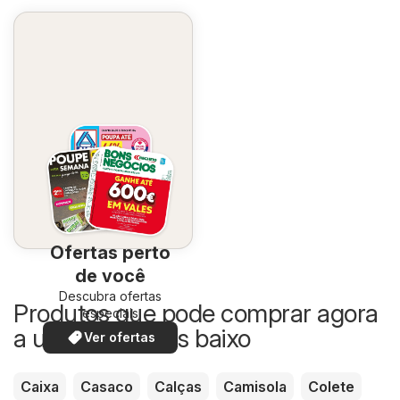
Ofertas perto
de você
Descubra ofertas
Produtos que pode comprar agora
especiais
a um preço mais baixo
Ver ofertas
Caixa
Casaco
Calças
Camisola
Colete