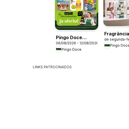
Fragrânci
Pingo Doce
de segunda-fe
06/08/2026 - 12/08/2026
Poupe Esta
Pingo Doc
Pingo Doce
Semana Açores
LINKS PATROCINADOS