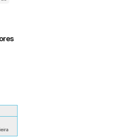
dores
eira