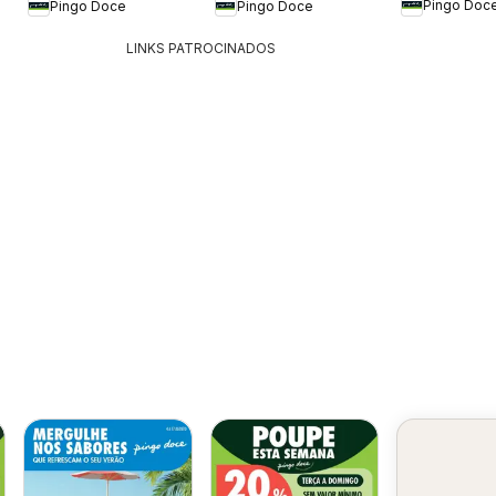
Pingo Doc
Pingo Doce
Pingo Doce
Aulas 202
Hipers
LINKS PATROCINADOS