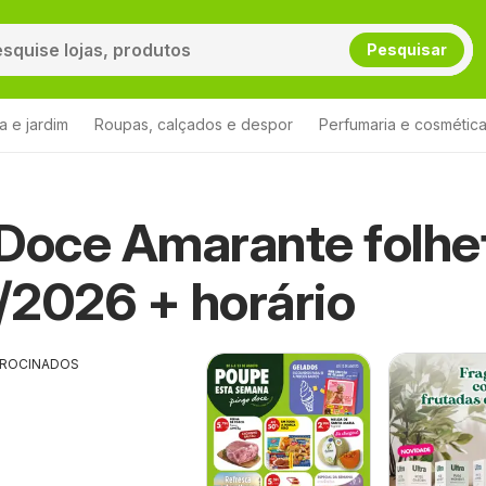
Pesquisar
a e jardim
Roupas, calçados e despor
Perfumaria e cosmétic
Doce Amarante folhe
2026 + horário
TROCINADOS