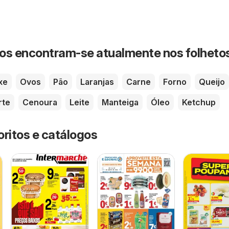
os encontram-se atualmente nos folheto
xe
Ovos
Pão
Laranjas
Carne
Forno
Queijo
rte
Cenoura
Leite
Manteiga
Óleo
Ketchup
oritos e catálogos