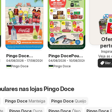
Ofe
pert
Inspir
vo
Pingo Doce
Pingo DocePoupe
Veja as 
perto d
6
04/08/2026 - 17/08/2026
04/08/2026 - 10/08/2026
Especial Bebidas
Esta Semana
Ver
Pingo Doce
Pingo Doce
Madeira
ofe
ulares nas lojas Pingo Doce
Pingo Doce
Manteiga
Pingo Doce
Queijo
te
Pingo Doce
Ovos
Pingo Doce
Óleo
Pingo Doce