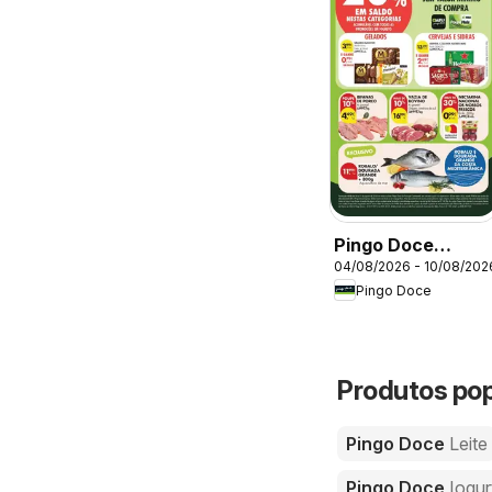
Pingo Doce
04/08/2026 - 10/08/202
Folheto
Pingo Doce
Produtos pop
Pingo Doce
Leite
Pingo Doce
Iogur