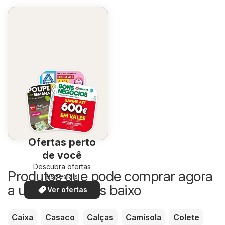
Ofertas perto
de você
Descubra ofertas
Produtos que pode comprar agora
especiais
a um preço mais baixo
Ver ofertas
Caixa
Casaco
Calças
Camisola
Colete