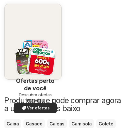
Ofertas perto
de você
Descubra ofertas
Produtos que pode comprar agora
especiais
a um preço mais baixo
Ver ofertas
Caixa
Casaco
Calças
Camisola
Colete