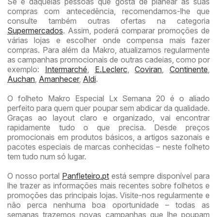
Se é daquelas pessoas que gosta de planear as suas
compras com antecedência, recomendamos-lhe que
consulte também outras ofertas na categoria
Supermercados
. Assim, poderá comparar promoções de
várias lojas e escolher onde compensa mais fazer
compras. Para além da Makro, atualizamos regularmente
as campanhas promocionais de outras cadeias, como por
exemplo:
Intermarché
,
E.Leclerc
,
Coviran
,
Continente
,
Auchan
,
Amanhecer
,
Aldi
.
O folheto Makro Especial Lx Semana 20 é o aliado
perfeito para quem quer poupar sem abdicar da qualidade.
Graças ao layout claro e organizado, vai encontrar
rapidamente tudo o que precisa. Desde preços
promocionais em produtos básicos, a artigos sazonais e
pacotes especiais de marcas conhecidas – neste folheto
tem tudo num só lugar.
O nosso portal
Panfleteiro.pt
está sempre disponível para
lhe trazer as informações mais recentes sobre folhetos e
promoções das principais lojas. Visite-nos regularmente e
não perca nenhuma boa oportunidade – todas as
semanas trazemos novas campanhas que lhe poupam