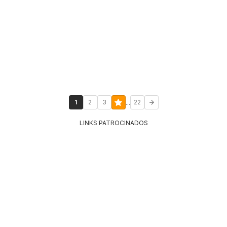
...
1
2
3
22
LINKS PATROCINADOS