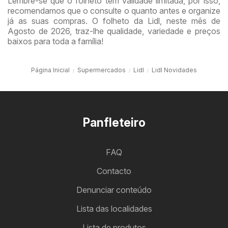
Lembre-se que o folheto tem validade limitada, por isso,
recomendamos que o consulte o quanto antes e organize
já as suas compras. O folheto da Lidl, neste mês de
Agosto de 2026, traz-lhe qualidade, variedade e preços
baixos para toda a família!
Página Inicial
Supermercados
Lidl
Lidl Novidades
Panfleteiro
FAQ
Contacto
Denunciar conteúdo
Lista das localidades
Lista de produtos