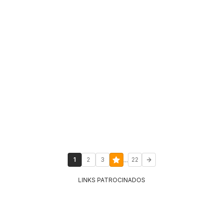
...
1
2
3
22
LINKS PATROCINADOS