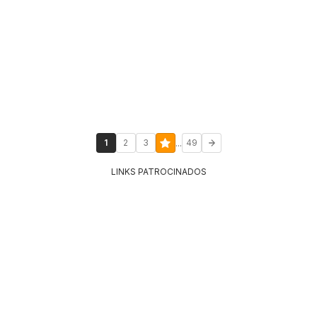
...
1
2
3
49
LINKS PATROCINADOS