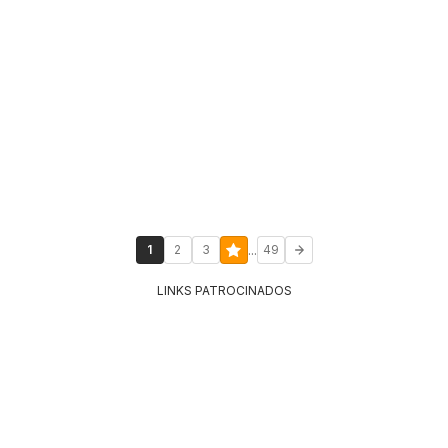
...
1
2
3
49
LINKS PATROCINADOS