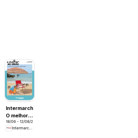
Intermarché
O melhor
18/06 - 12/08/2026
no verão
Intermarché