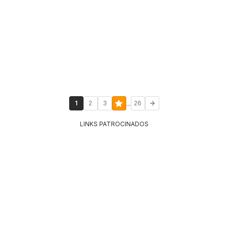
...
1
2
3
26
LINKS PATROCINADOS