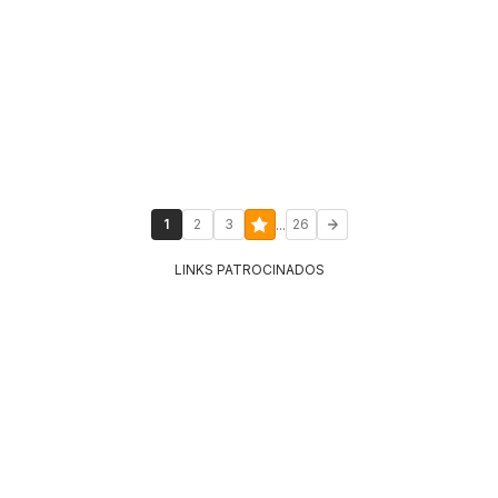
...
1
2
3
26
LINKS PATROCINADOS