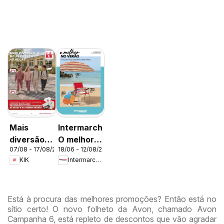
Mais
Intermarché
diversão
O melhor
07/08 - 17/08/2026
18/06 - 12/08/2026
no
no verão
KIK
Intermarché
regresso
às aulas
Está à procura das melhores promoções? Então está no
sítio certo! O novo folheto da Avon, chamado Avon
Campanha 6, está repleto de descontos que vão agradar