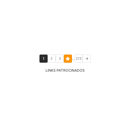
...
1
2
3
213
LINKS PATROCINADOS