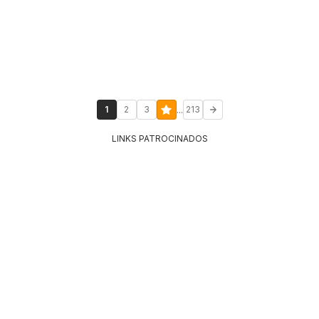
...
1
2
3
213
LINKS PATROCINADOS