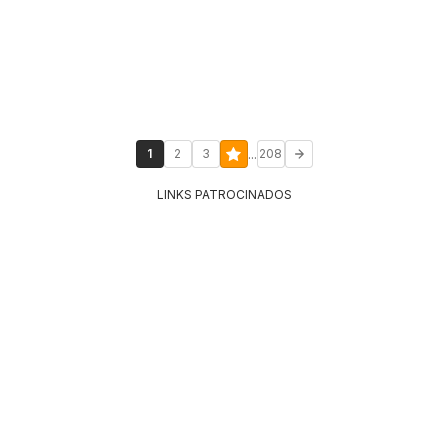
...
1
2
3
208
LINKS PATROCINADOS