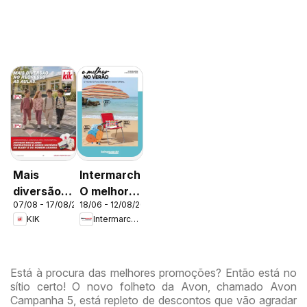
Mais
Intermarché
diversão
O melhor
07/08 - 17/08/2026
18/06 - 12/08/2026
no
no verão
KIK
Intermarché
regresso
às aulas
Está à procura das melhores promoções? Então está no
sítio certo! O novo folheto da Avon, chamado Avon
Campanha 5, está repleto de descontos que vão agradar