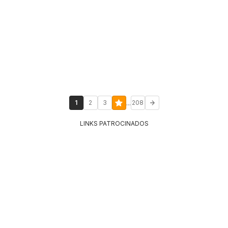
...
1
2
3
208
LINKS PATROCINADOS