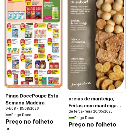
Pingo DocePoupe Esta
areias de manteiga,
Semana Madeira
Feitas com manteiga
04/08 - 10/08/2026
de terça-feira 20/05/2025
autêntica, como manda
Pingo Doce
Pingo Doce
a tradição. Até se
Preço no folheto
Preço no folheto
desfazem na boca!