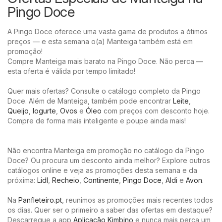
Pingo Doce
A Pingo Doce oferece uma vasta gama de produtos a ótimos
preços — e esta semana o(a) Manteiga também está em
promoção!
Compre Manteiga mais barato na Pingo Doce. Não perca —
esta oferta é válida por tempo limitado!
Quer mais ofertas? Consulte o catálogo completo da Pingo
Doce. Além de Manteiga, também pode encontrar
Leite
,
Queijo
,
Iogurte
,
Ovos
e
Óleo
com preços com desconto hoje.
Compre de forma mais inteligente e poupe ainda mais!
Não encontra Manteiga em promoção no catálogo da Pingo
Doce? Ou procura um desconto ainda melhor? Explore outros
catálogos online e veja as promoções desta semana e da
próxima:
Lidl
,
Recheio
,
Continente
,
Pingo Doce
,
Aldi
e
Avon
.
Na
Panfleteiro.pt
, reunimos as promoções mais recentes todos
os dias. Quer ser o primeiro a saber das ofertas em destaque?
Descarregue a app
Aplicação Kimbino
e nunca mais perca um