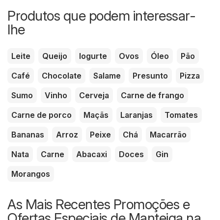
Produtos que podem interessar-
lhe
Leite
Queijo
Iogurte
Ovos
Óleo
Pão
Café
Chocolate
Salame
Presunto
Pizza
Sumo
Vinho
Cerveja
Carne de frango
Carne de porco
Maçãs
Laranjas
Tomates
Bananas
Arroz
Peixe
Chá
Macarrão
Nata
Carne
Abacaxi
Doces
Gin
Morangos
As Mais Recentes Promoções e
Ofertas Especiais de Manteiga na